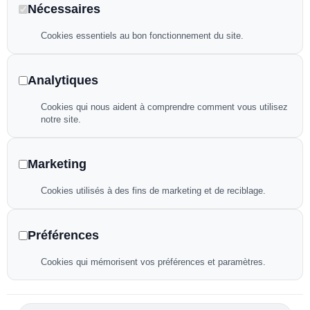
Nécessaires
Bâches à bulles
Cookies essentiels au bon fonctionnement du site.
Filet d’hivernage
Analytiques
Liens utiles
Cookies qui nous aident à comprendre comment vous utilisez
notre site.
Politique de confidentialité
Mentions légales
Marketing
Plan de site
Cookies utilisés à des fins de marketing et de reciblage.
Déclaration d’accessibilité
Préférences
Flux RSS
Fiche d’établissement google
Cookies qui mémorisent vos préférences et paramètres.