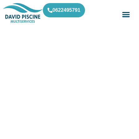
0622495791
Installation de bâches à
bulles
à Valbonne, Grasse &
environs
David Piscine
»
Bâches à bulles