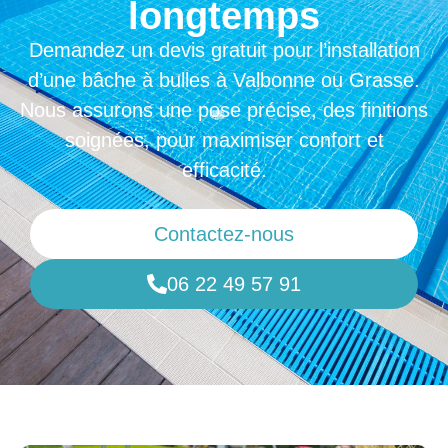
longtemps
Demandez un devis gratuit pour l’installation
d’une bâche à bulles à Valbonne ou Grasse.
Nous assurons une pose précise, des finitions
soignées, pour maximiser confort et
efficacité.
Contactez-nous
06 22 49 57 91