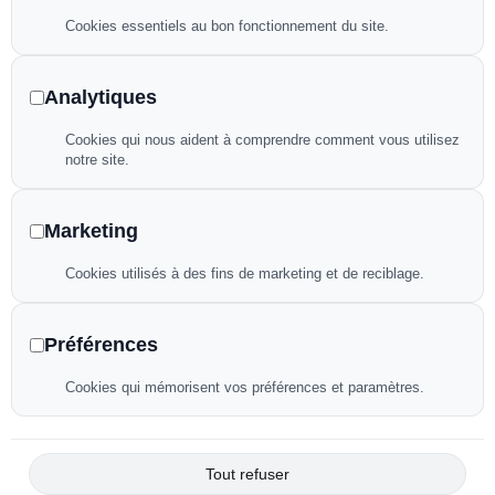
Bâches à bulles
Cookies essentiels au bon fonctionnement du site.
Filet d’hivernage
Analytiques
Liens utiles
Cookies qui nous aident à comprendre comment vous utilisez
notre site.
Politique de confidentialité
Mentions légales
Marketing
Plan de site
Cookies utilisés à des fins de marketing et de reciblage.
Déclaration d’accessibilité
Préférences
Flux RSS
Fiche d’établissement google
Cookies qui mémorisent vos préférences et paramètres.
Tout refuser
Copyright
©
2025 • Tous droits réservés • Design by