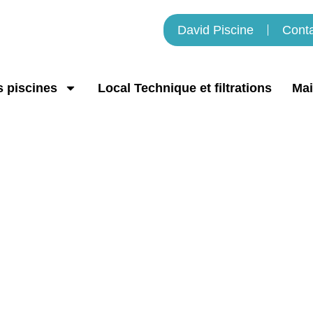
David Piscine
Cont
 piscines
Local Technique et filtrations
Mai
PAC piscine / Le Rouret
David Piscine
»
PAC piscine / Le Rouret