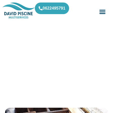
0622495791
Liner piscine / Peymeinade
David Piscine
»
Liner piscine / Peymeinade