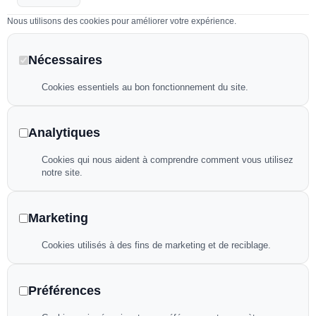
Volets de piscines
Nous utilisons des cookies pour améliorer votre expérience.
Pompes à chaleur
Nécessaires
Bâches à bulles
Cookies essentiels au bon fonctionnement du site.
Filet d’hivernage
Analytiques
Liens utiles
Cookies qui nous aident à comprendre comment vous utilisez
notre site.
Politique de confidentialité
Mentions légales
Marketing
Plan de site
Cookies utilisés à des fins de marketing et de reciblage.
Déclaration d’accessibilité
Préférences
Flux RSS