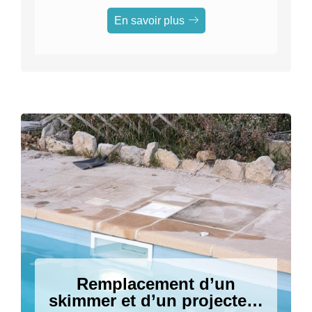
avec changement de liner à
Mougins
En savoir plus
Remplacement d’un
skimmer et d’un projecteur