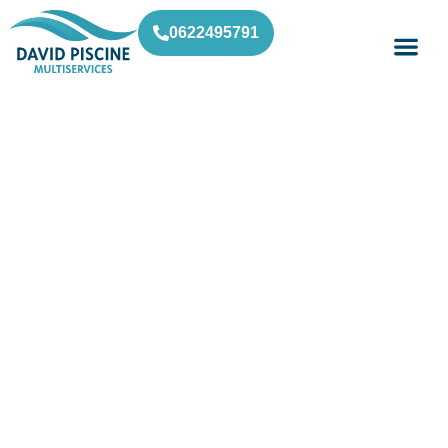
0622495791
Entretien et rénovation de
piscines à Valbonne, au service
de Grasse et ses environs
À Valbonne, nous nous occupons de tout pour
votre piscine : entretien régulier, rénovation
complète ou dépannage urgent. David Piscine
Multiservices intervient aussi à Valbonne, Grasse
& alentours pour des solutions sur mesure.