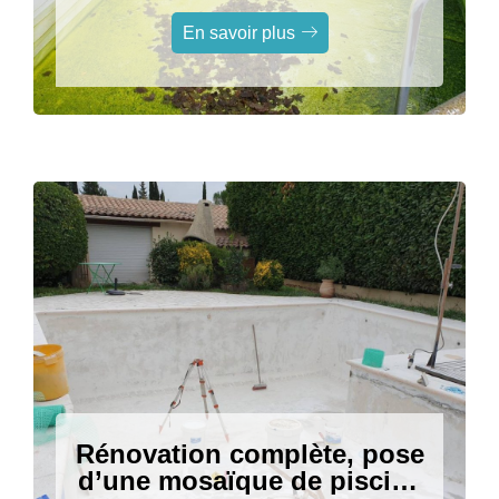
dans une piscine bois sur la
commune de Grasse
En savoir plus
Rénovation complète, pose
d’une mosaïque de piscine