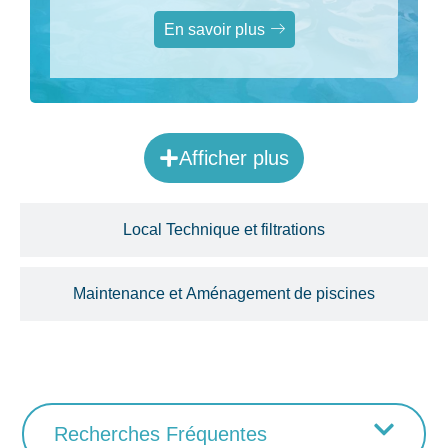
sur une piscine coque à
Magagnosc
En savoir plus
Afficher plus
Local Technique et filtrations
Maintenance et Aménagement de piscines
Recherches Fréquentes