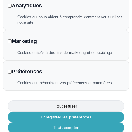
Analytiques
Rénovation de piscines
Cookies qui nous aident à comprendre comment vous utilisez
notre site.
Local Technique et filtrations
Maintenance et Aménagement de piscines
Marketing
Accessoires piscines
Cookies utilisés à des fins de marketing et de reciblage.
Volets de piscines
Préférences
Pompes à chaleur
Cookies qui mémorisent vos préférences et paramètres.
Bâches à bulles
Filet d’hivernage
Tout refuser
Enregistrer les préférences
Liens utiles
Tout accepter
Politique de confidentialité