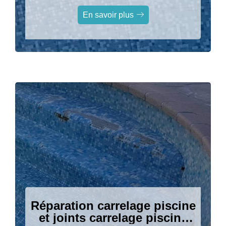
projecteur piscine sur
Grasse
En savoir plus
Réparation carrelage piscine
et joints carrelage piscine