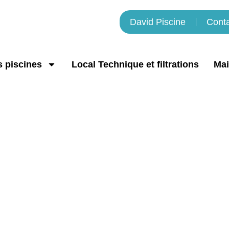
David Piscine
Cont
 piscines
Local Technique et filtrations
Mai
t de piscine / Mouans-Sa
David Piscine
»
Volet de piscine / Mouans-Sartoux