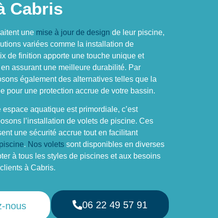
à Cabris
aitent une
mise à jour de design
de leur piscine,
utions variées comme la installation de
x de finition apporte une touche unique et
 en assurant une meilleure durabilité. Par
osons également des alternatives telles que la
 pour une protection accrue de votre bassin.
e espace aquatique est primordiale, c’est
sons l’installation de volets de piscine. Ces
sent une sécurité accrue tout en facilitant
 piscine
.
Nos volets
sont disponibles en diverses
ter à tous les styles de piscines et aux besoins
clients à Cabris.
06 22 49 57 91
z-nous