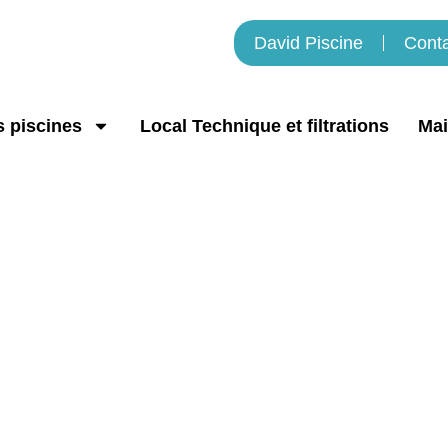
David Piscine
Cont
 piscines
Local Technique et filtrations
Mai
Liner piscine / Cabris
David Piscine
»
Liner piscine / Cabris